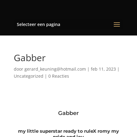
Selecteer een pagina
Gabber
door
gerard_keuning@hotmail.com
|
feb 11, 2023
|
Uncategorized
|
0 Reacties
Gabber
my little superstar ready to ruleX romy my
pride and joy